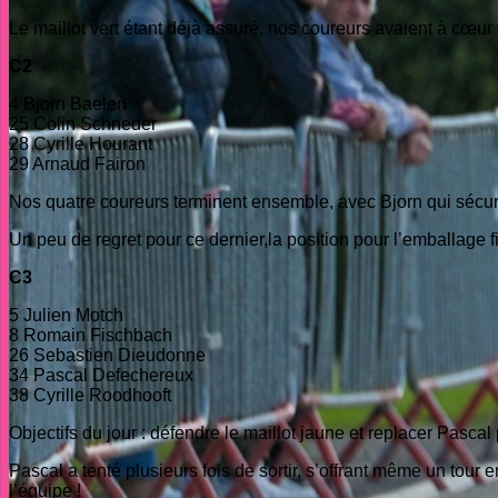
Le maillot vert étant déjà assuré, nos coureurs avaient à cœur de 
C2
4 Bjorn Baelen
25 Colin Schneder
28 Cyrille Hourant
29 Arnaud Fairon
Nos quatre coureurs terminent ensemble, avec Bjorn qui sécuris
Un peu de regret pour ce dernier,la position pour l’emballage fi
C3
5 Julien Motch
8 Romain Fischbach
26 Sebastien Dieudonne
34 Pascal Defechereux
38 Cyrille Roodhooft
Objectifs du jour : défendre le maillot jaune et replacer Pasca
Pascal a tenté plusieurs fois de sortir, s’offrant même un tour e
l’équipe !