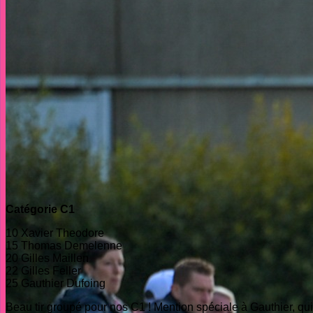
Catégorie C1
10 Xavier Theodore
15 Thomas Demelenne
20 Gilles Maillen
22 Gilles Feller
25 Gauthier Dufoing
Beau tir groupé pour nos C1 ! Mention spéciale à Gauthier, qui