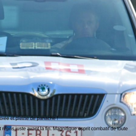
rôlée et pleine de panache !
t repris juste avant la fin. Magnifique esprit combatif de toute