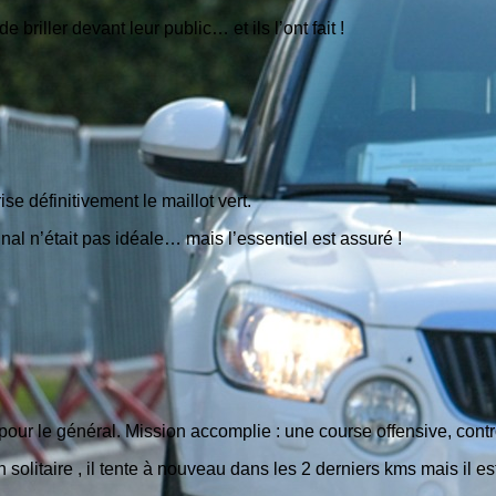
briller devant leur public… et ils l’ont fait !
e définitivement le maillot vert.
nal n’était pas idéale… mais l’essentiel est assuré !
l pour le général. Mission accomplie : une course offensive, cont
n solitaire , il tente à nouveau dans les 2 derniers kms mais il es