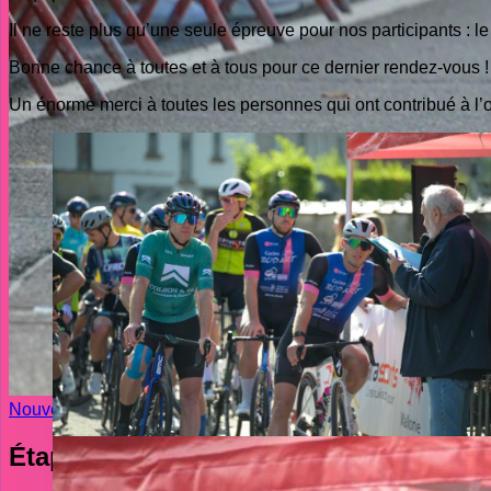
Il ne reste plus qu’une seule épreuve pour nos participants : le
Bonne chance à toutes et à tous pour ce dernier rendez-vous !
Un énorme merci à toutes les personnes qui ont contribué à l’
Nouvelles
Étape à domicile (Hotton)