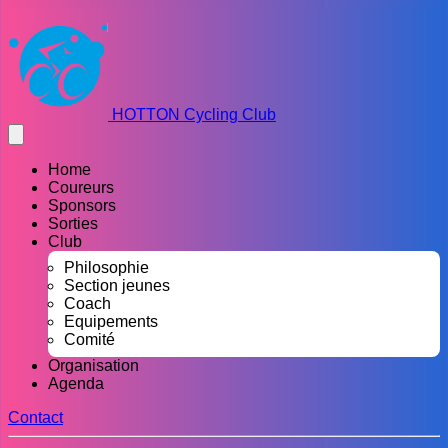
HOTTON Cycling Club
Home
Coureurs
Sponsors
Sorties
Club
Philosophie
Section jeunes
Coach
Equipements
Comité
Organisation
Agenda
Contact