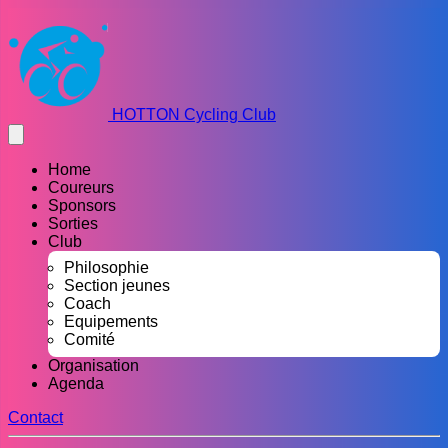
HOTTON Cycling Club
Home
Coureurs
Sponsors
Sorties
Club
Philosophie
Section jeunes
Coach
Equipements
Comité
Organisation
Agenda
Contact