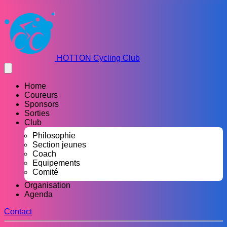
HOTTON Cycling Club
Home
Coureurs
Sponsors
Sorties
Club
Philosophie
Section jeunes
Coach
Equipements
Comité
Organisation
Agenda
Contact