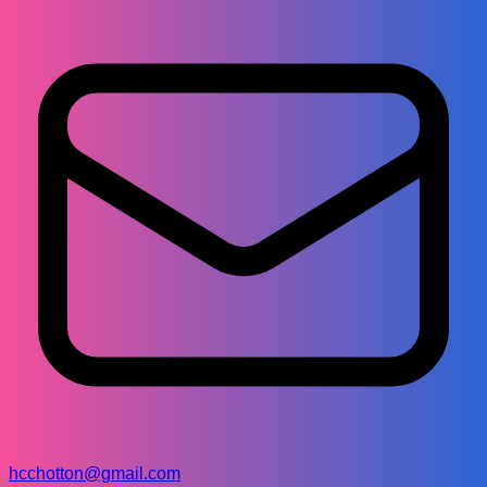
hcchotton@gmail.com