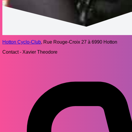
Hotton Cyclo-Club
, Rue Rouge-Croix 27 à 6990 Hotton
Contact - Xavier Theodore