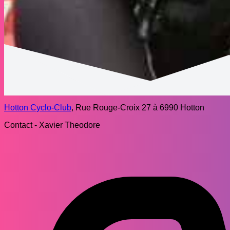
Hotton Cyclo-Club
, Rue Rouge-Croix 27 à 6990 Hotton
Contact - Xavier Theodore