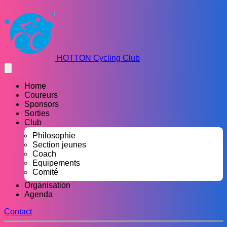
HOTTON Cycling Club
Home
Coureurs
Sponsors
Sorties
Club
Philosophie
Section jeunes
Coach
Equipements
Comité
Organisation
Agenda
Contact