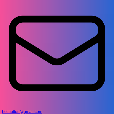
hcchotton@gmail.com