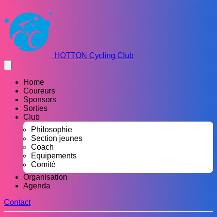
HOTTON Cycling Club
Home
Coureurs
Sponsors
Sorties
Club
Philosophie
Section jeunes
Coach
Equipements
Comité
Organisation
Agenda
Contact