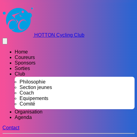
HOTTON Cycling Club
Home
Coureurs
Sponsors
Sorties
Club
Philosophie
Section jeunes
Coach
Equipements
Comité
Organisation
Agenda
Contact