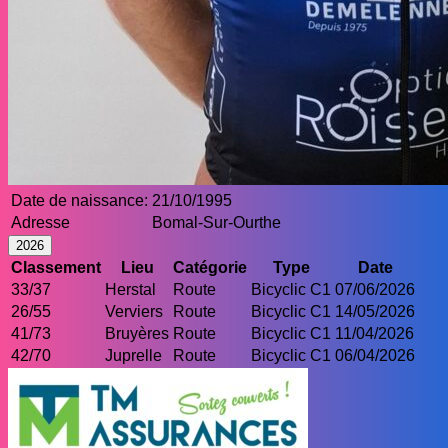
Date de naissance:
21/10/1995
Adresse
Bomal-Sur-Ourthe
2026
Classement
Lieu
Catégorie
Type
Date
33/37
Herstal
Route
Bicyclic C1
07/06/2026
26/55
Verviers
Route
Bicyclic C1
14/05/2026
41/73
Bruyères
Route
Bicyclic C1
11/04/2026
42/70
Juprelle
Route
Bicyclic C1
06/04/2026