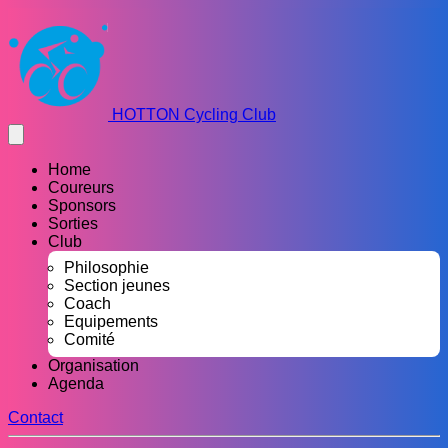
HOTTON Cycling Club
Home
Coureurs
Sponsors
Sorties
Club
Philosophie
Section jeunes
Coach
Equipements
Comité
Organisation
Agenda
Contact