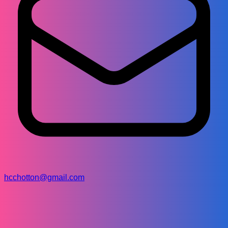
hcchotton@gmail.com