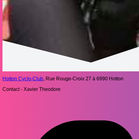
Hotton Cyclo-Club
, Rue Rouge-Croix 27 à 6990 Hotton
Contact - Xavier Theodore