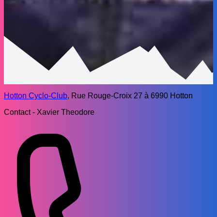
Hotton Cyclo-Club
, Rue Rouge-Croix 27 à 6990 Hotton
Contact - Xavier Theodore