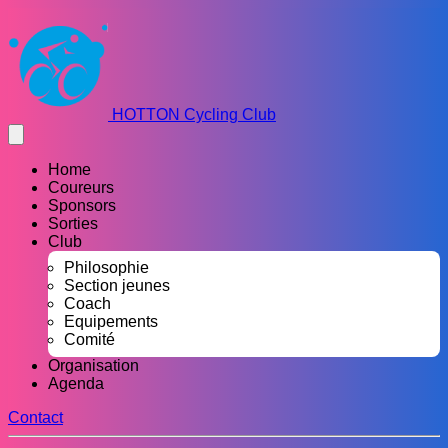
HOTTON Cycling Club
Home
Coureurs
Sponsors
Sorties
Club
Philosophie
Section jeunes
Coach
Equipements
Comité
Organisation
Agenda
Contact