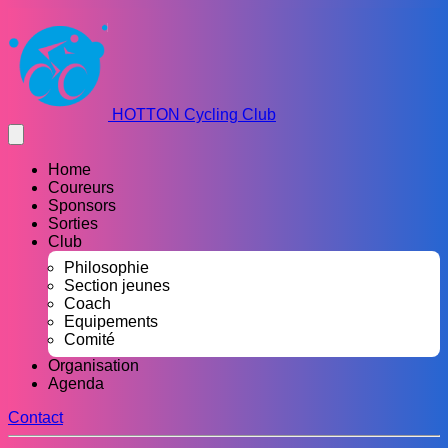
HOTTON Cycling Club
Home
Coureurs
Sponsors
Sorties
Club
Philosophie
Section jeunes
Coach
Equipements
Comité
Organisation
Agenda
Contact