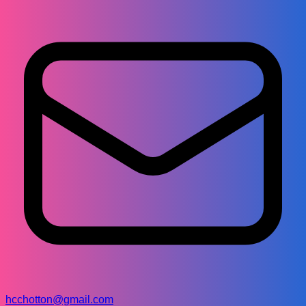
hcchotton@gmail.com